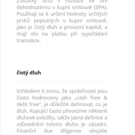
Zůstatky účtů v rozvaze ke dni
dohodnutému v kupní smlouvě (SPA).
Používají se k určení hodnoty určitých
prvků popsaných v kupní smlouvě,
jako je čistý dluh a provozní kapitál, a
mají vliv na platbu při vypořádaní
transakce.
čistý dluh
Vzhledem k tomu, že společnosti jsou
často hodnoceny jako „cash free &
debt free“, je důležité definovat, co je
dluh. Kupující často převezme některé
dluhové položky, takže jasná definice a
zdůvodnění tohoto dluhu je zásadní.
Finanční due diligence obvykle