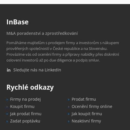
InBase
M&A poradenství a zprostředkování
Pomáháme majitelům s prodejem firmy a investorům s nákupem
prověřených společností v České republice a na Slovensku.
Provázíme vás od ocenění firmy a přípravy nabídky přes diskrétní
oslovení investorů až po due diligence a podpis smluv.
Sledujte nás na LinkedIn
Rychlé odkazy
Firmy na prodej
Prodat firmu
Koupit firmu
Ocenění firmy online
Jak prodat firmu
Jak koupit firmu
Zadat poptávku
Neaktivní firmy