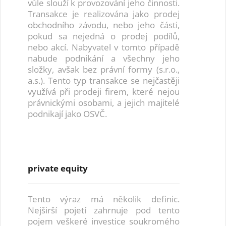
vůle slouží k provozování jeho činnosti.
Transakce je realizována jako prodej
obchodního závodu, nebo jeho části,
pokud sa nejedná o prodej podílů,
nebo akcí. Nabyvatel v tomto případě
nabude podnikání a všechny jeho
složky, avšak bez právní formy (s.r.o.,
a.s.). Tento typ transakce se nejčastěji
využívá při prodeji firem, které nejou
právnickými osobami, a jejich majitelé
podnikají jako OSVČ.
private equity
Tento výraz má několik definic.
Nejširší pojetí zahrnuje pod tento
pojem veškeré investice soukromého