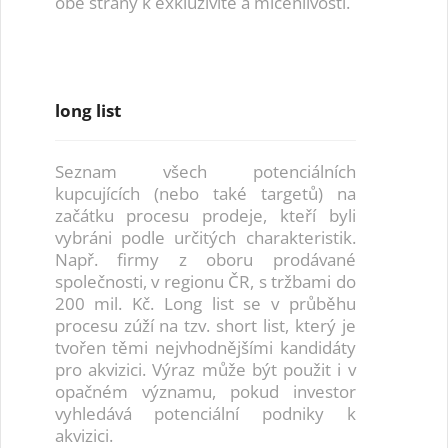
obě strany k exkluzivitě a mlčenlivosti.
long list
Seznam všech potenciálních
kupcujících (nebo také targetů) na
začátku procesu prodeje, kteří byli
vybráni podle určitých charakteristik.
Např. firmy z oboru prodávané
společnosti, v regionu ČR, s tržbami do
200 mil. Kč. Long list se v průběhu
procesu zúží na tzv. short list, který je
tvořen těmi nejvhodnějšími kandidáty
pro akvizici. Výraz může být použit i v
opačném významu, pokud investor
vyhledává potenciální podniky k
akvizici.