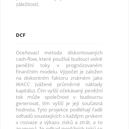
záležitostí.
DCF
Oceňovací metoda diskontovaných
cash-flow, které používá budoucí volné
peněžní toky v prognózovaném
finančním modelu. Výpočet je založen
na diskontním faktoru známém jako
WACC (vážené průměrné náklady
kapitálu). Čím vyšší očekávaný peněžní
tok může společnost v budoucnu
generovat, tím vyšší je její současná
hodnota. Tyto projekce podléhají řadě
odhadů souvisejících s každým prvkem
v rozvaze a výkazu zisků a ztrát, a to
znamená, že odhad peněžních toků se