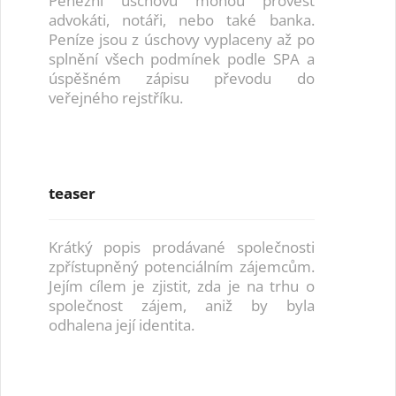
Peněžní úschovu mohou provést
advokáti, notáři, nebo také banka.
Peníze jsou z úschovy vyplaceny až po
splnění všech podmínek podle SPA a
úspěšném zápisu převodu do
veřejného rejstříku.
teaser
Krátký popis prodávané společnosti
zpřístupněný potenciálním zájemcům.
Jejím cílem je zjistit, zda je na trhu o
společnost zájem, aniž by byla
odhalena její identita.