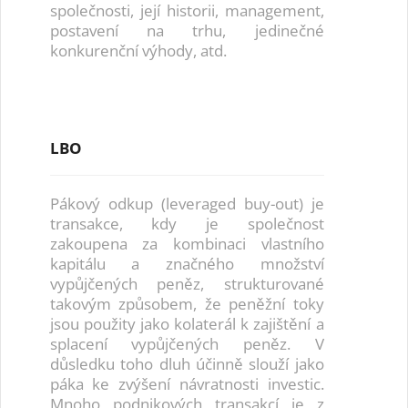
společnosti, její historii, management,
postavení na trhu, jedinečné
konkurenční výhody, atd.
LBO
Pákový odkup (leveraged buy-out) je
transakce, kdy je společnost
zakoupena za kombinaci vlastního
kapitálu a značného množství
vypůjčených peněz, strukturované
takovým způsobem, že peněžní toky
jsou použity jako kolaterál k zajištění a
splacení vypůjčených peněz. V
důsledku toho dluh účinně slouží jako
páka ke zvýšení návratnosti investic.
Mnoho podnikových transakcí je z