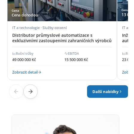
Cena
Cena
13 000
Cena dohodou
IT a technologie · Služby ostatní
IT a te
Distributor průmyslové automatizace s
Inžen
exkluzivními zastoupeními zahraničních výrobců
autom
Roční tržby
EBITDA
Roční
49 000 000 Kč
15 500 000 Kč
23 000
Zobrazit detail
Zobrazi
Další nabídky