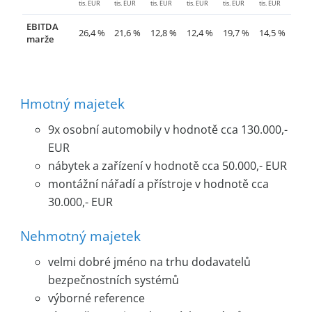
tis. EUR
tis. EUR
tis. EUR
tis. EUR
tis. EUR
tis. EUR
EBITDA
26,4 %
21,6 %
12,8 %
12,4 %
19,7 %
14,5 %
marže
Hmotný majetek
9x osobní automobily v hodnotě cca 130.000,-
EUR
nábytek a zařízení v hodnotě cca 50.000,- EUR
montážní nářadí a přístroje v hodnotě cca
30.000,- EUR
Nehmotný majetek
velmi dobré jméno na trhu dodavatelů
bezpečnostních systémů
výborné reference