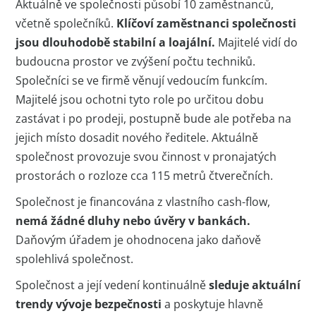
Aktuálně ve společnosti působí 10 zaměstnanců,
včetně společníků.
Klíčoví zaměstnanci společnosti
jsou dlouhodobě stabilní a loajální.
Majitelé vidí do
budoucna prostor ve zvýšení počtu techniků.
Společníci se ve firmě věnují vedoucím funkcím.
Majitelé jsou ochotni tyto role po určitou dobu
zastávat i po prodeji, postupně bude ale potřeba na
jejich místo dosadit nového ředitele. Aktuálně
společnost provozuje svou činnost v pronajatých
prostorách o rozloze cca 115 metrů čtverečních.
Společnost je financována z vlastního cash-flow,
nemá žádné dluhy nebo úvěry v bankách.
Daňovým úřadem je ohodnocena jako daňově
spolehlivá společnost.
Společnost a její vedení kontinuálně
sleduje aktuální
trendy vývoje bezpečnosti
a poskytuje hlavně