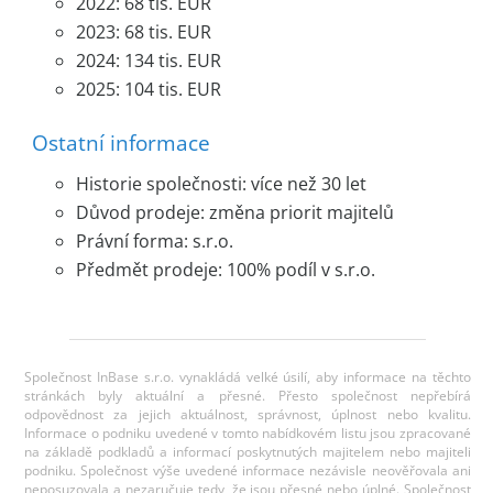
2022: 68 tis. EUR
2023: 68 tis. EUR
2024: 134 tis. EUR
2025: 104 tis. EUR
Ostatní informace
Historie společnosti: více než 30 let
Důvod prodeje: změna priorit majitelů
Právní forma: s.r.o.
Předmět prodeje: 100% podíl v s.r.o.
Společnost InBase s.r.o. vynakládá velké úsilí, aby informace na těchto
stránkách byly aktuální a přesné. Přesto společnost nepřebírá
odpovědnost za jejich aktuálnost, správnost, úplnost nebo kvalitu.
Informace o podniku uvedené v tomto nabídkovém listu jsou zpracované
na základě podkladů a informací poskytnutých majitelem nebo majiteli
podniku. Společnost výše uvedené informace nezávisle neověřovala ani
neposuzovala a nezaručuje tedy, že jsou přesné nebo úplné. Společnost