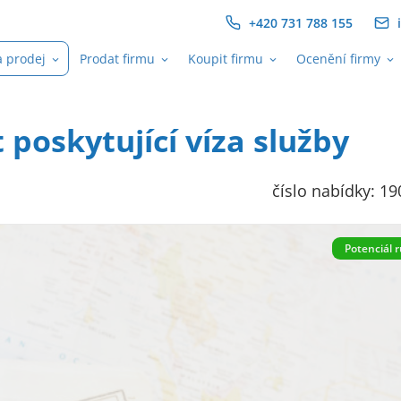
+420 731 788 155
i
a prodej
Prodat firmu
Koupit firmu
Ocenění firmy
poskytující víza služby
číslo nabídky: 1
Potenciál 