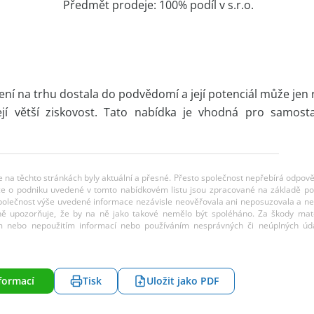
Předmět prodeje: 100% podíl v s.r.o.
ní na trhu dostala do podvědomí a její potenciál může jen r
její větší ziskovost. Tato nabídka je vhodná pro samost
ce na těchto stránkách byly aktuální a přesné. Přesto společnost nepřebírá odpov
rmace o podniku uvedené v tomto nabídkovém listu jsou zpracované na základě p
Společnost výše uvedené informace nezávisle neověřovala ani neposuzovala a n
ně upozorňuje, že by na ně jako takové nemělo být spoléháno. Za škody mate
m nebo nepoužitím informací nebo používáním nesprávných či neúplných úda
formací
Tisk
Uložit jako PDF