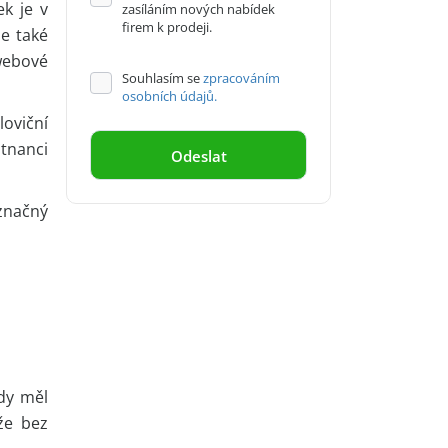
ek je v
zasíláním nových nabídek
firem k prodeji.
e také
webové
Souhlasím se
zpracováním
osobních údajů.
oviční
tnanci
značný
edy měl
že bez