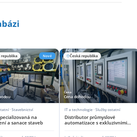
abázi
 republika
Nové
Česká republika
Cena
hodou
Cena dohodou
tatní · Stavebnictví
IT a technologie · Služby ostatní
specializovaná na
Distributor průmyslové
ení a sanace staveb
automatizace s exkluzivními
zastoupeními zahraničních
výrobců