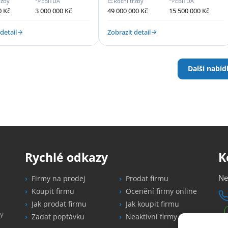
ržby
EBITDA
Roční tržby
EBITDA
0 Kč
3 000 000 Kč
49 000 000 Kč
15 500 000 Kč
detail
Zobrazit detail
Další nabíd
Rychlé odkazy
K
Ne
Firmy na prodej
Prodat firmu
Koupit firmu
Ocenění firmy online
Jak prodat firmu
Jak koupit firmu
vy
Zadat poptávku
Neaktivní firmy