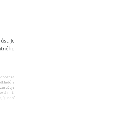
ůst. Je
atného
ědnost za
odkladů a
ezaručuje
riální či
jů, není