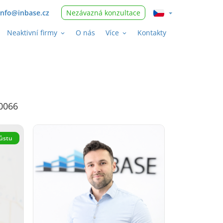
nfo@inbase.cz
Nezávazná konzultace
Neaktivní firmy
O nás
Více
Kontakty
90066
růstu