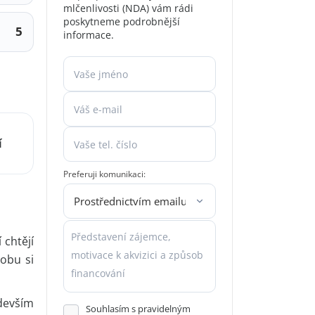
mlčenlivosti (NDA) vám rádi
poskytneme podrobnější
5
informace.
í
Preferuji komunikaci:
 chtějí
dobu si
devším
Souhlasím s pravidelným