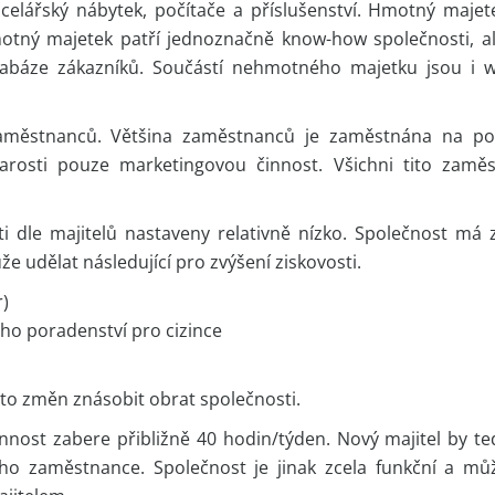
celářský nábytek, počítače a příslušenství. Hmotný majet
motný majetek patří jednoznačně know-how společnosti, al
atabáze zákazníků. Součástí nehmotného majetku jsou i 
městnanců. Většina zaměstnanců je zaměstnána na pol
rosti pouze marketingovou činnost. Všichni tito zaměs
i dle majitelů nastaveny relativně nízko. Společnost má 
že udělat následující pro zvýšení ziskovosti.
r)
ho poradenství pro cizince
m
to změn znásobit obrat společnosti.
činnost zabere přibližně 40 hodin/týden. Nový majitel by t
ho zaměstnance. Společnost je jinak zcela funkční a mů