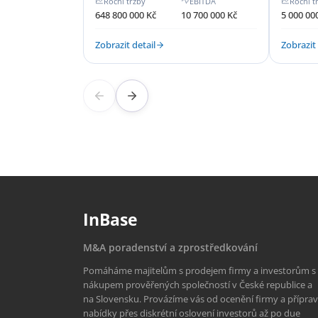
Roční tržby
EBITDA
Roční t
648 800 000 Kč
10 700 000 Kč
5 000 00
Zobrazit detail
Zobrazit 
InBase
M&A poradenství a zprostředkování
Pomáháme majitelům s prodejem firmy a investorům s
nákupem prověřených společností v České republice a
na Slovensku. Provázíme vás od ocenění firmy a přípra
nabídky přes diskrétní oslovení investorů až po due