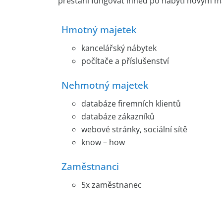
přestání fungovat ihned po nabytí novým ma
Hmotný majetek
kancelářský nábytek
počítače a příslušenství
Nehmotný majetek
databáze firemních klientů
databáze zákazníků
webové stránky, sociální sítě
know – how
Zaměstnanci
5x zaměstnanec