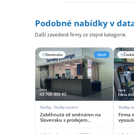
Podobné nabídky v dat
Další zavedené firmy ze stejné kategorie.
Slovensko
Nové
Česká
Cena
Cena
43 700 000 Kč
Cena do
Služby · Služby ostatní
Služby os
Zaběhnutá síť směnáren na
Firma 
Slovensku s prodejem
vysouš
investičního zlata