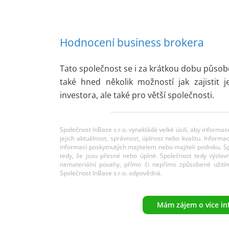
Hodnocení business brokera
Tato společnost se i za krátkou dobu působe
také hned několik možností jak zajistit 
investora, ale také pro větší společnosti.
Společnost InBase s.r.o. vynakládá velké úsilí, aby informa
jejich aktuálnost, správnost, úplnost nebo kvalitu. Info
informací poskytnutých majitelem nebo majiteli podniku. 
tedy, že jsou přesné nebo úplné. Společnost tedy výslov
nemateriální povahy, přímo či nepřímo způsobené užití
Společnost InBase s.r.o. odpovědná.
Mám zájem o více in