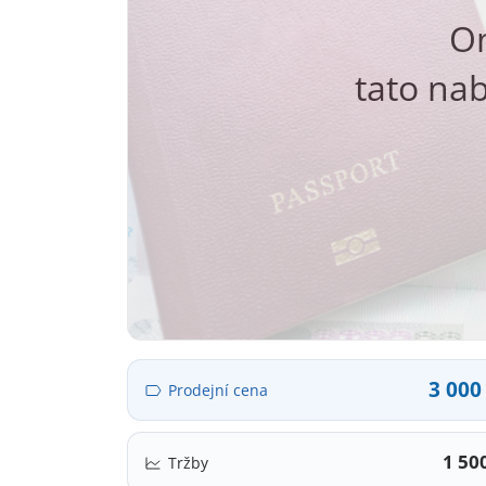
O
tato nab
3 000
Prodejní cena
1 50
Tržby