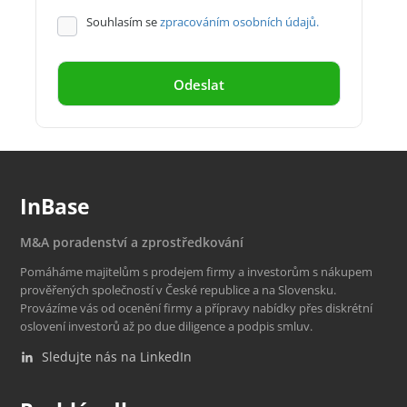
Souhlasím se
zpracováním osobních údajů.
InBase
M&A poradenství a zprostředkování
Pomáháme majitelům s prodejem firmy a investorům s nákupem
prověřených společností v České republice a na Slovensku.
Provázíme vás od ocenění firmy a přípravy nabídky přes diskrétní
oslovení investorů až po due diligence a podpis smluv.
Sledujte nás na LinkedIn