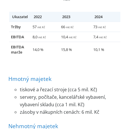
Ukazatel
2022
2023
2024
Tržby
57
66
73
mil. Kč
mil. Kč
mil. Kč
EBITDA
8,0
10,4
7,4
mil. Kč
mil. Kč
mil. Kč
EBITDA
14,0 %
15,8 %
10,1 %
marže
Hmotný majetek
tiskové a řezací stroje (cca 5 mil. Kč)
servery, počítače, kancelářské vybavení,
vybavení skladu (cca 1 mil. Kč)
zásoby v nákupních cenách: 6 mil. Kč
Nehmotný majetek