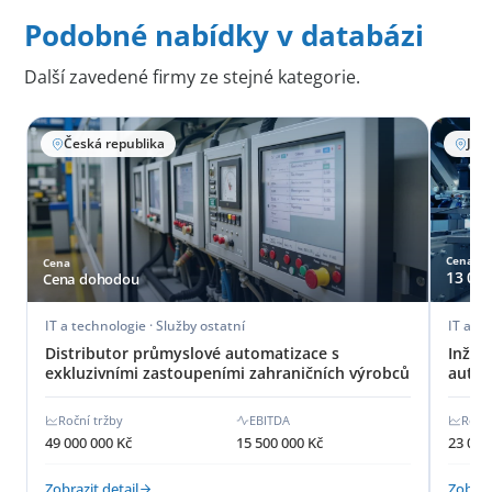
Podobné nabídky v databázi
Další zavedené firmy ze stejné kategorie.
Česká republika
Jih
Cena
Cena
13 000
Cena dohodou
IT a technologie · Služby ostatní
IT a te
Distributor průmyslové automatizace s
Inžen
exkluzivními zastoupeními zahraničních výrobců
autom
Roční tržby
EBITDA
Roční
49 000 000 Kč
15 500 000 Kč
23 000
Zobrazit detail
Zobrazi