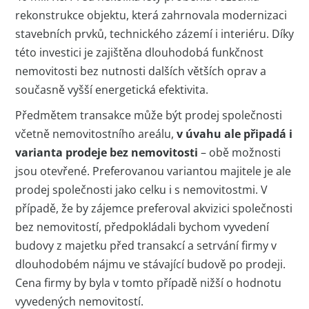
rekonstrukce objektu, která zahrnovala modernizaci
stavebních prvků, technického zázemí i interiéru. Díky
této investici je zajištěna dlouhodobá funkčnost
nemovitosti bez nutnosti dalších větších oprav a
současně vyšší energetická efektivita.
Předmětem transakce může být prodej společnosti
včetně nemovitostního areálu,
v úvahu ale připadá i
varianta prodeje bez nemovitosti
– obě možnosti
jsou otevřené. Preferovanou variantou majitele je ale
prodej společnosti jako celku i s nemovitostmi. V
případě, že by zájemce preferoval akvizici společnosti
bez nemovitostí, předpokládali bychom vyvedení
budovy z majetku před transakcí a setrvání firmy v
dlouhodobém nájmu ve stávající budově po prodeji.
Cena firmy by byla v tomto případě nižší o hodnotu
vyvedených nemovitostí.