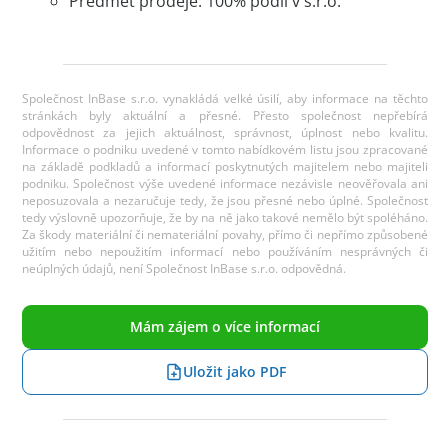
Předmět prodeje: 100% podíl v s.r.o.
Společnost InBase s.r.o. vynakládá velké úsilí, aby informace na těchto
stránkách byly aktuální a přesné. Přesto společnost nepřebírá
odpovědnost za jejich aktuálnost, správnost, úplnost nebo kvalitu.
Informace o podniku uvedené v tomto nabídkovém listu jsou zpracované
na základě podkladů a informací poskytnutých majitelem nebo majiteli
podniku. Společnost výše uvedené informace nezávisle neověřovala ani
neposuzovala a nezaručuje tedy, že jsou přesné nebo úplné. Společnost
tedy výslovně upozorňuje, že by na ně jako takové nemělo být spoléháno.
Za škody materiální či nemateriální povahy, přímo či nepřímo způsobené
užitím nebo nepoužitím informací nebo používáním nesprávných či
neúplných údajů, není Společnost InBase s.r.o. odpovědná.
Mám zájem o více informací
Uložit jako PDF