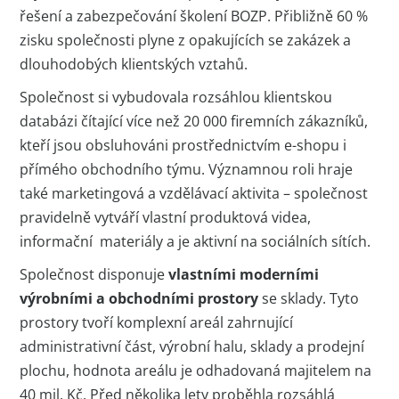
řešení a zabezpečování školení BOZP. Přibližně 60 %
zisku společnosti plyne z opakujících se zakázek a
dlouhodobých klientských vztahů.
Společnost si vybudovala rozsáhlou klientskou
databázi čítající více než 20 000 firemních zákazníků,
kteří jsou obsluhováni prostřednictvím e-shopu i
přímého obchodního týmu. Významnou roli hraje
také marketingová a vzdělávací aktivita – společnost
pravidelně vytváří vlastní produktová videa,
informační materiály a je aktivní na sociálních sítích.
Společnost disponuje
vlastními moderními
výrobními a obchodními prostory
se sklady. Tyto
prostory tvoří komplexní areál zahrnující
administrativní část, výrobní halu, sklady a prodejní
plochu, hodnota areálu je odhadovaná majitelem na
40 mil. Kč. Před několika lety proběhla rozsáhlá