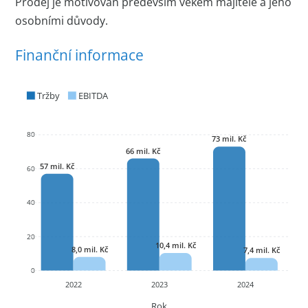
Prodej je motivován především věkem majitele a jeho
osobními důvody.
Finanční informace
Tržby
EBITDA
80
73 mil. Kč
66 mil. Kč
57 mil. Kč
60
40
20
10,4 mil. Kč
8,0 mil. Kč
7,4 mil. Kč
0
2022
2023
2024
Rok