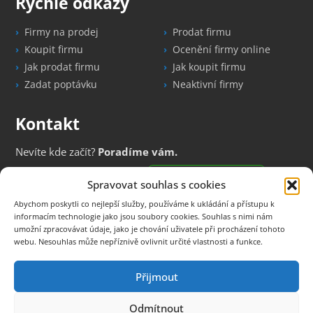
Rychlé odkazy
Firmy na prodej
Prodat firmu
Koupit firmu
Ocenění firmy online
Jak prodat firmu
Jak koupit firmu
Zadat poptávku
Neaktivní firmy
Kontakt
Nevíte kde začít?
Poradíme vám.
+420 731 788 155
Nezávazná konzultace
Spravovat souhlas s cookies
info@inbase.cz
| Brno, Dobrovského 675/4, 612 00
Abychom poskytli co nejlepší služby, používáme k ukládání a přístupu k
informacím technologie jako jsou soubory cookies. Souhlas s nimi nám
umožní zpracovávat údaje, jako je chování uživatele při procházení tohoto
Nové nabídky firem e-mailem
webu. Nesouhlas může nepříznivě ovlivnit určité vlastnosti a funkce.
Přijmout
Informace zobrazené na webových stránkách mají pouze informační
charakter a nejsou veřejnou nabídkou.
Odmítnout
Při vyplnění kontaktního formuláře, souhlasíte se
zpracováním osobních