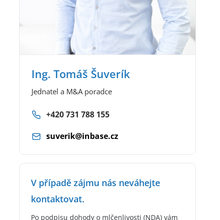
Ing. Tomáš Šuverík
Jednatel a M&A poradce
+420 731 788 155
suverik@inbase.cz
V případě zájmu nás neváhejte
kontaktovat.
Po podpisu dohody o mlčenlivosti (NDA) vám