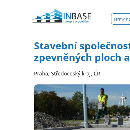
Firmy n
Stavební společnos
zpevněných ploch 
Praha, Středočeský kraj, ČR