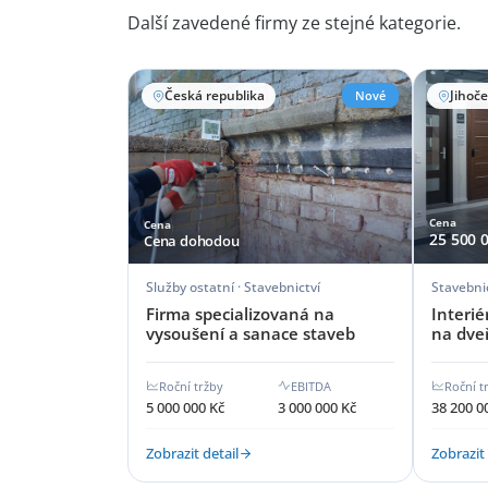
Další zavedené firmy ze stejné kategorie.
Česká republika
Nové
Jihoče
Cena
Cena
25 500 
Cena dohodou
Služby ostatní · Stavebnictví
Stavebni
Firma specializovaná na
Interi
vysoušení a sanace staveb
na dveř
Roční tržby
EBITDA
Roční t
5 000 000 Kč
3 000 000 Kč
38 200 0
Zobrazit detail
Zobrazit 