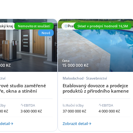
ský kraj
Nemovitost součástí
Praha
Sklad v prodejní hodnotě 16,5M
Nové
Cena
000 Kč
15 000 000 Kč
ctví
Maloobchod · Stavebnictví
érové studio zaměřené
Etablovaný dovozce a prodejce
e, okna a stínění
produktů z přírodního kamene
ržby
EBITDA
Roční tržby
EBITDA
00 Kč
3 600 000 Kč
37 000 000 Kč
4 000 000 Kč
detail
Zobrazit detail