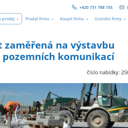
+420 731 788 155
i
a prodej
Prodat firmu
Koupit firmu
Ocenění firmy
t zaměřená na výstavbu
a pozemních komunikací
číslo nabídky: 2