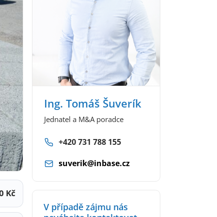
Ing. Tomáš Šuverík
Jednatel a M&A poradce
+420 731 788 155
suverik@inbase.cz
0 Kč
V případě zájmu nás