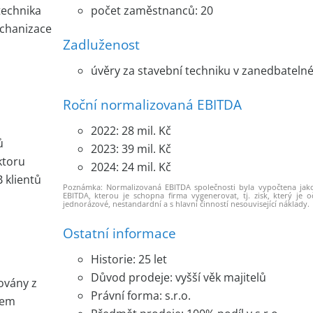
 zodpovědní pouze za strategické řízení a finance. Majite
technika
počet zaměstnanců: 20
echanizace
zici jako doposud, případně v roli konzultantů tak, a
Zadluženost
o majitele.
úvěry za stavební techniku v zanedbatelné
 2024 tržby na úrovni 80–130 mil. Kč. EBITDA společno
tegorii 20 – 40 mil. Kč (marže tak pravidelně přesahuje 20
Roční normalizovaná EBITDA
a úspěšně budovali a vytvořili z ní etablovanou st
2022: 28 mil. Kč
egionu. Od této transakce očekávají, že své dlouhodobé
ů
2023: 39 mil. Kč
hodného a dostatečně silného investora, který bude schopen
ktoru
2024: 24 mil. Kč
schopen dále kvalitně rozvíjet. Důvodem prodeje společno
B klientů
Poznámka: Normalizovaná EBITDA společnosti byla vypočtena jak
osáhli vyššího
věku, nemají vhodného nástupce a rozho
EBITDA, kterou je schopna firma vygenerovat, tj. zisk, který je o
jednorázové, nestandardní a s hlavní činností nesouvisející náklady.
lně do rukou motivovaného investora.
Ostatní informace
Historie: 25 let
Důvod prodeje: vyšší věk majitelů
ovány z
Právní forma: s.r.o.
tem