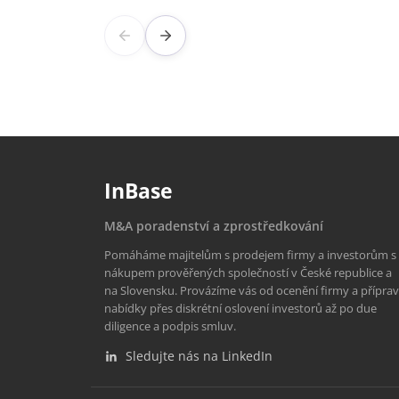
InBase
M&A poradenství a zprostředkování
Pomáháme majitelům s prodejem firmy a investorům s
nákupem prověřených společností v České republice a
na Slovensku. Provázíme vás od ocenění firmy a přípra
nabídky přes diskrétní oslovení investorů až po due
diligence a podpis smluv.
Sledujte nás na LinkedIn