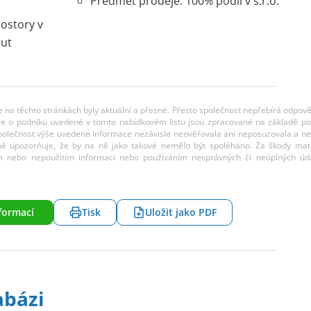
Předmět prodeje: 100% podíl v s.r.o.
rostory v
ut
ce na těchto stránkách byly aktuální a přesné. Přesto společnost nepřebírá odpov
rmace o podniku uvedené v tomto nabídkovém listu jsou zpracované na základě p
Společnost výše uvedené informace nezávisle neověřovala ani neposuzovala a n
ně upozorňuje, že by na ně jako takové nemělo být spoléháno. Za škody mate
m nebo nepoužitím informací nebo používáním nesprávných či neúplných úda
formací
Tisk
Uložit jako PDF
abázi