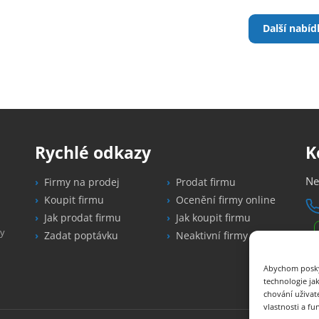
Další nabíd
Rychlé odkazy
K
Ne
Firmy na prodej
Prodat firmu
Koupit firmu
Ocenění firmy online
Jak prodat firmu
Jak koupit firmu
vy
Zadat poptávku
Neaktivní firmy
in
Abychom poskyt
technologie ja
N
chování uživat
vlastnosti a fu