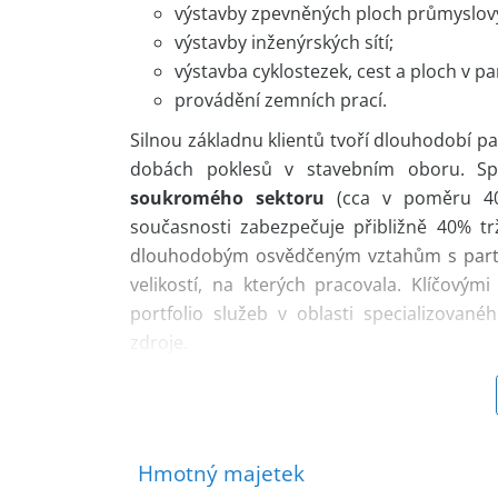
výstavby zpevněných ploch průmyslový
výstavby inženýrských sítí;
výstavba cyklostezek, cest a ploch v p
provádění zemních prací.
Silnou základnu klientů tvoří dlouhodobí pa
dobách poklesů v stavebním oboru. Sp
soukromého sektoru
(cca v poměru 40%/
současnosti zabezpečuje přibližně 40% tr
dlouhodobým osvědčeným vztahům s part
velikostí, na kterých pracovala. Klíčovým
portfolio služeb v oblasti specializované
zdroje.
Společnost
disponuje vlastní výkopovou
flexibilně realizovat stavební projekty 
stabilizovaným a profesionálním kolekt
společnosti aktivně zaměřují na postupné s
Hmotný majetek