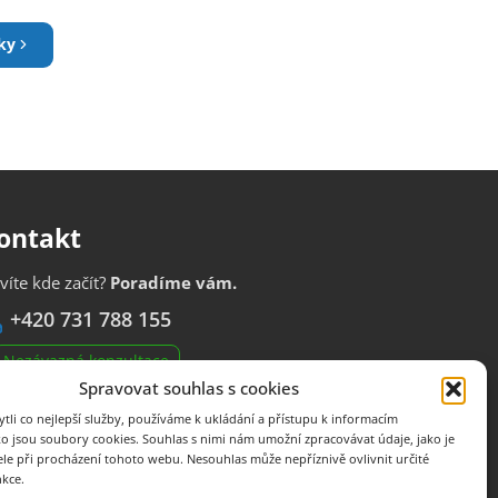
ky
ontakt
víte kde začít?
Poradíme vám.
+420 731 788 155
Nezávazná konzultace
Spravovat souhlas s cookies
fo@inbase.cz
| Brno, Dobrovského 675/4, 612 00
li co nejlepší služby, používáme k ukládání a přístupu k informacím
ko jsou soubory cookies. Souhlas s nimi nám umožní zpracovávat údaje, jako je
ové nabídky firem e-mailem
ele při procházení tohoto webu. Nesouhlas může nepříznivě ovlivnit určité
nkce.