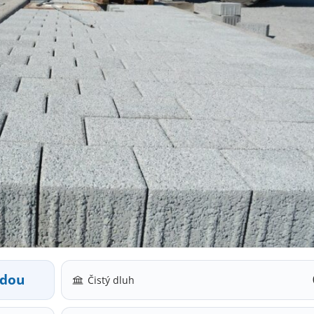
odou
Čistý dluh