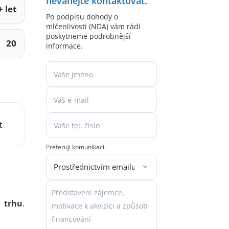
neváhejte kontaktovat.
 let
Po podpisu dohody o
mlčenlivosti (NDA) vám rádi
poskytneme podrobnější
20
informace.
t
Preferuji komunikaci:
a trhu
.