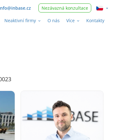
nfo@inbase.cz
Nezávazná konzultace
Neaktivní firmy
O nás
Více
Kontakty
50023