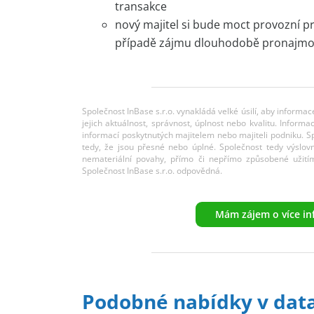
transakce
nový majitel si bude moct provozní p
případě zájmu dlouhodobě pronajmo
Společnost InBase s.r.o. vynakládá velké úsilí, aby informa
jejich aktuálnost, správnost, úplnost nebo kvalitu. Info
informací poskytnutých majitelem nebo majiteli podniku. 
tedy, že jsou přesné nebo úplné. Společnost tedy výslov
nemateriální povahy, přímo či nepřímo způsobené užití
Společnost InBase s.r.o. odpovědná.
Mám zájem o více in
Podobné nabídky v dat