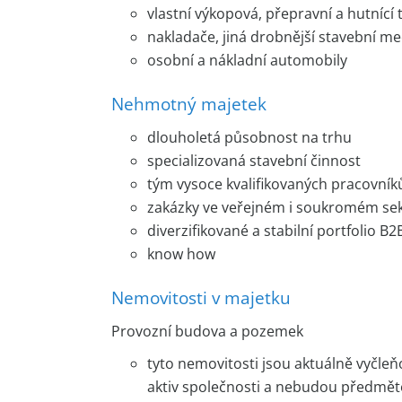
tvorbou manažerské struktury tak, aby byli
vlastní výkopová, přepravní a hutnící 
připraveni po prodeji zůstat ve společnosti
nakladače, jiná drobnější stavební m
po předem dohodnutou dobu na obdobné po
osobní a nákladní automobily
zajištěn hladký přechod vlastnictví na novéh
Společnost generovala v letech 2022 až
Nehmotný majetek
pohybovala na nadstandardních úrovních v ka
dlouholetá působnost na trhu
Stávající majitelé společnost
dlouhá lét
specializovaná stavební činnost
společnost
se skvělou pozicí na trhu v r
tým vysoce kvalifikovaných pracovník
zhodnotí, přičemž klíčové pro ně je najít v
zakázky ve veřejném i soukromém se
dosáhnuté pozice firmy na trhu a bude ji 
diverzifikované a stabilní portfolio B2
primárně skutečnost, že její majitelé již d
know how
postupně předat své podnikání dál
, ideá
Nemovitosti v majetku
Provozní budova a pozemek
tyto nemovitosti jsou aktuálně vyčleň
aktiv společnosti a nebudou předmě