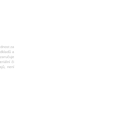
ědnost za
odkladů a
ezaručuje
riální či
jů, není