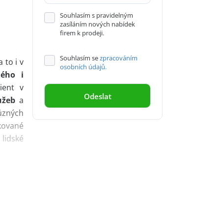
Souhlasím s pravidelným
zasíláním nových nabídek
firem k prodeji.
Souhlasím se
zpracováním
a to i v
osobních údajů.
ného i
ient v
užeb
a
ůzných
kované
 lidské
tivně a
ponuje
jitelé
nostech