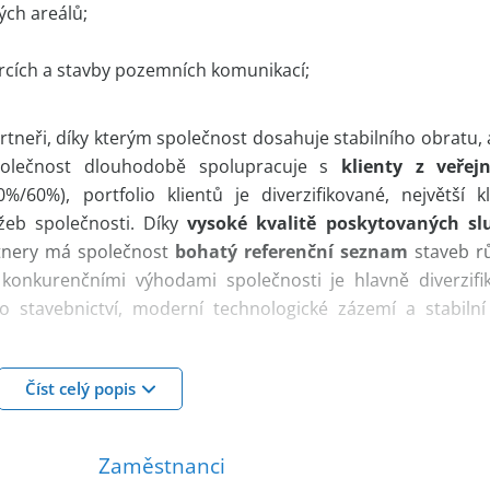
ch areálů;
arcích a stavby pozemních komunikací;
rtneři, díky kterým společnost dosahuje stabilního obratu,
olečnost dlouhodobě spolupracuje s
klienty z veřej
60%), portfolio klientů je diverzifikované, největší kl
žeb společnosti. Díky
vysoké kvalitě poskytovaných sl
nery má společnost
bohatý referenční seznam
staveb r
i konkurenčními výhodami společnosti je hlavně diverzifi
ho stavebnictví, moderní technologické zázemí a stabilní
, přepravní a hutnící technikou
, což ji umožňuje efek
Číst celý popis
bez závislosti na externích dodavatelích. Společnost dis
ivem více než 20 zaměstnanců. V současné době se ma
nižování závislosti společnosti na jejich operativních čin
Zaměstnanci